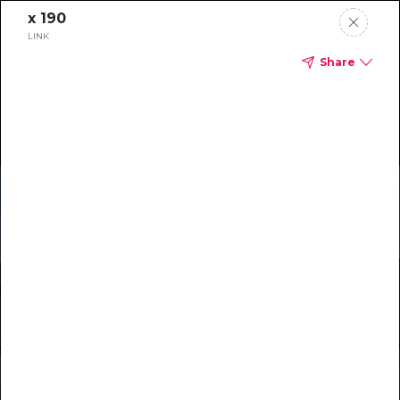
x 190
LINK
Share